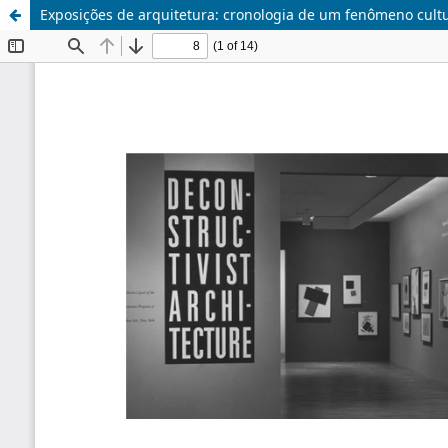
Exposições de arquitetura: cronologia de um fenômeno cult