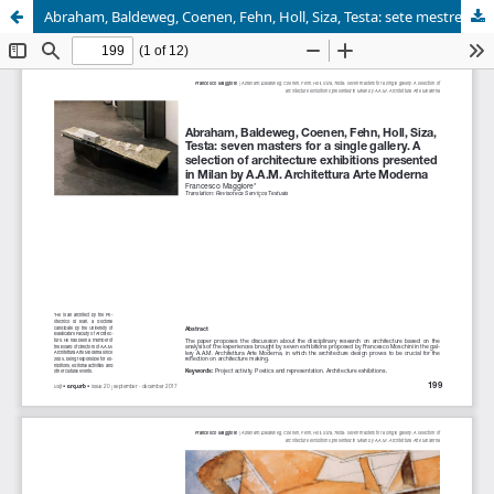
Abraham, Baldeweg, Coenen, Fehn, Holl, Siza, Testa: sete mestres por uma só galeria. Uma seleção de mostras de arquitetura apresentadas em Milão por A.A.M. Architettura Arte Moderna