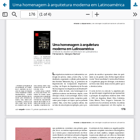
Uma homenagem à arquitetura moderna em Latinoamérica