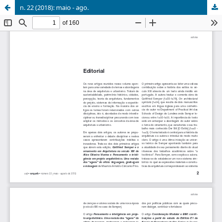
n. 22 (2018): maio - ago.