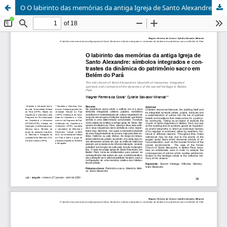
O O labirinto das memórias da antiga Igreja de Santo Alexandre: símbolos integrados e contrastes da dinâmica do patrimônio sacro em Belém do Pará