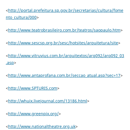
<
http://portal.prefeitura.sp.gov.br/secretarias/cultura/fome
nto_cultura/000
>
<
http://www.teatrobrasileiro.com.br/teatros/saopaulo.htm
>
<
http://www.sescsp.org.br/sesc/hotsites/arquitetura/site
>
<
http://www.vitruvius.com.br/arquitextos/arq092/arq092_03
.asp
>
<
http://www.antaprofana.com.br/seccao_atual.asp?sec=17
>
<
http://www.SPTURIS.com
>
<
http://whuix.livejournal.com/13186.html
>
<
http://www.greenpix.org/
>
<
http://www.nationaltheatre.org.uk
>