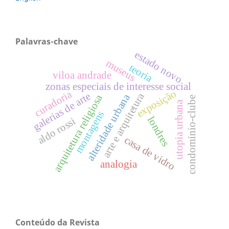
Palavras-chave
estado novo
museus
teoria
viloa andrade
zonas especiais de interesse social
exposição
curadoria
galerias de arte
arte e arquitetura
alteridade urbana
arquitetura religiosa
condomínio-clube
utopia urbana
montagens
londres
aldo rossi
casa de vidro
analogia
Conteúdo da Revista