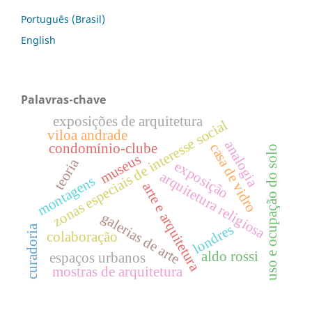
Português (Brasil)
English
Palavras-chave
exposições de arquitetura
zonas especiais de interesse social
viloa andrade
analogia
casa de vidro
condomínio-clube
uso e ocupação do solo
museus
teoria
exposição
arquitetura religiosa
montagens
arte e arquitetura
galerias de arte
londres
curadoria
colaboração
aldo rossi
espaços urbanos
mostras de arquitetura