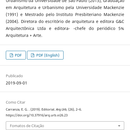
Urbanismo da Universidade de São Paulo (2013), Graduação
em Arquitetura e Urbanismo pela Universidade Mackenzie
(1991) e Mestrado pelo Instituto Presbiteriano Mackenzie
(2004). Diretora do escritório de arquitetura e editora G&C
Arquitectônica Ltda e editora- -chefe do periódico 5%
Arquitetura + Arte.
PDF
PDF (English)
Publicado
2019-09-01
Como Citar
Carranza, E. G. . (2019). Editorial.
Arq.Urb
, (26), 2–6.
https://doi.org/10.37916/arq.urb.vi26.23
Fomatos de Citação