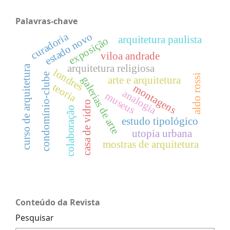
Palavras-chave
estado novo
curadoria
arquitetura paulista
exposição
viloa andrade
arquitetura religiosa
curso de arquitetura
londres
condomínio-clube
aldo rossi
galerias de arte
arte e arquitetura
teoria
montagens
analogia
museus
casa de vidro
colaboração
estudo tipológico
utopia urbana
mostras de arquitetura
Conteúdo da Revista
Pesquisar