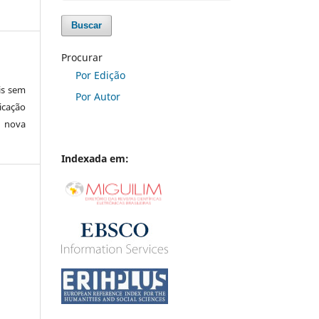
Buscar
Procurar
Por Edição
is sem
Por Autor
icação
e nova
Indexada em: