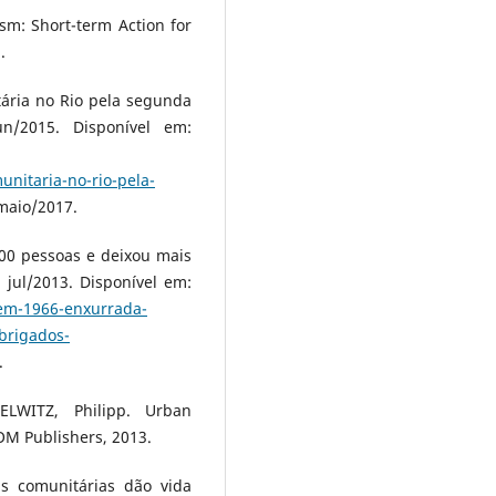
sm: Short-term Action for
.
ária no Rio pela segunda
n/2015. Disponível em:
unitaria-no-rio-pela-
maio/2017.
00 pessoas e deixou mais
jul/2013. Disponível em:
em-1966-enxurrada-
brigados-
.
ELWITZ, Philipp. Urban
OM Publishers, 2013.
s comunitárias dão vida