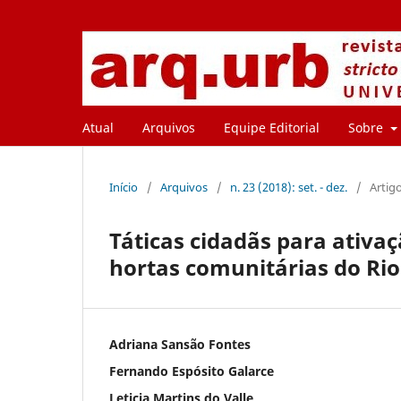
Atual
Arquivos
Equipe Editorial
Sobre
Início
/
Arquivos
/
n. 23 (2018): set. - dez.
/
Artig
Táticas cidadãs para ativaç
hortas comunitárias do Rio
Adriana Sansão Fontes
Fernando Espósito Galarce
Leticia Martins do Valle