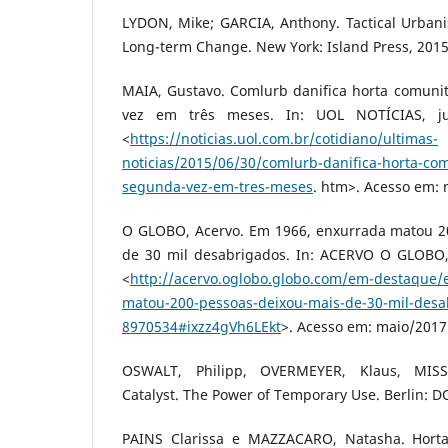
LYDON, Mike; GARCIA, Anthony. Tactical Urbani
Long-term Change. New York: Island Press, 2015
MAIA, Gustavo. Comlurb danifica horta comunit
vez em três meses. In: UOL NOTÍCIAS, ju
<
https://noticias.uol.com.br/cotidiano/ultimas-
noticias/2015/06/30/comlurb-danifica-horta-com
segunda-vez-em-tres-meses
. htm>. Acesso em: 
O GLOBO, Acervo. Em 1966, enxurrada matou 2
de 30 mil desabrigados. In: ACERVO O GLOBO, 
<
http://acervo.oglobo.globo.com/em-destaque/
matou-200-pessoas-deixou-mais-de-30-mil-desa
8970534#ixzz4gVh6LEkt
>. Acesso em: maio/2017
OSWALT, Philipp, OVERMEYER, Klaus, MISS
Catalyst. The Power of Temporary Use. Berlin: D
PAINS Clarissa e MAZZACARO, Natasha. Horta