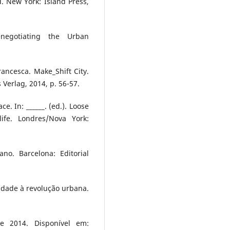
. New York: Island Press,
enegotiating the Urban
ancesca. Make_Shift City.
Verlag, 2014, p. 56-57.
. In: ______. (ed.). Loose
life. Londres/Nova York:
no. Barcelona: Editorial
idade à revolução urbana.
e 2014. Disponível em: