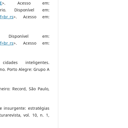
E
>. Acesso em:
rio. Disponível em:
f=br_rs
>. Acesso em:
 Disponível em:
f=br_rs
>. Acesso em:
cidades inteligentes.
o. Porto Alegre: Grupo A
eiro: Record, São Paulo,
 insurgente: estratégias
rarevista, vol. 10, n. 1,