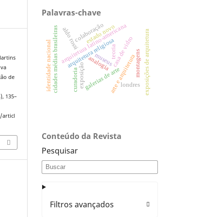
Palavras-chave
colaboração
arquitetura latino-americana
estado novo
cidades médias brasileiras
aldo rossi
exposições de arquitetura
casa de vidro
arquitetura religiosa
identidade nacional
teoria
montagens
museus
arte e arquitetura
Martins
analogia
exposição
lva
galerias de arte
curadoria
ação de
londres
3), 135–
articl
Conteúdo da Revista
Pesquisar
Filtros avançados