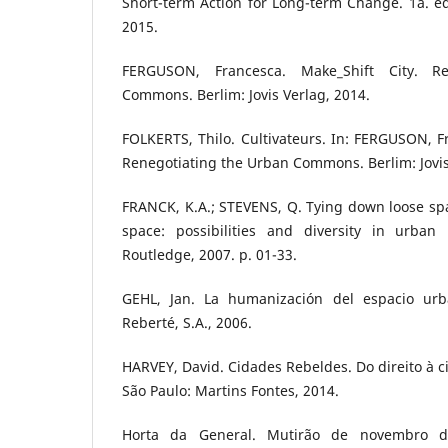
Short-term Action for Long-term Change. 1a. ed
2015.
FERGUSON, Francesca. Make_Shift City. R
Commons. Berlim: Jovis Verlag, 2014.
FOLKERTS, Thilo. Cultivateurs. In: FERGUSON, Fr
Renegotiating the Urban Commons. Berlim: Jovis 
FRANCK, K.A.; STEVENS, Q. Tying down loose space
space: possibilities and diversity in urban 
Routledge, 2007. p. 01-33.
GEHL, Jan. La humanización del espacio urba
Reberté, S.A., 2006.
HARVEY, David. Cidades Rebeldes. Do direito à c
São Paulo: Martins Fontes, 2014.
Horta da General. Mutirão de novembro d