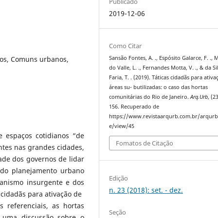
Publicado
2019-12-06
Como Citar
nos, Comuns urbanos,
Sansão Fontes, A. ., Espósito Galarce, F. ., 
do Valle, L. ., Fernandes Motta, V. ., & da Si
Faria, T. . (2019). Táticas cidadãs para ativ
áreas su- butilizadas: o caso das hortas
comunitárias do Rio de Janeiro.
Arq.Urb
, (2
156. Recuperado de
https://www.revistaarqurb.com.br/arqurb/
e/view/45
e espaços cotidianos “de
Fomatos de Citação
ntes nas grandes cidades,
ade dos governos de lidar
 do planejamento urbano
Edição
banismo insurgente e dos
n. 23 (2018): set. - dez.
s cidadãs para ativação de
 referenciais, as hortas
Seção
e uma discussão sobre o