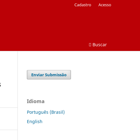
Cadastro
Acesso
Buscar
Enviar Submissão
s
Idioma
Português (Brasil)
English