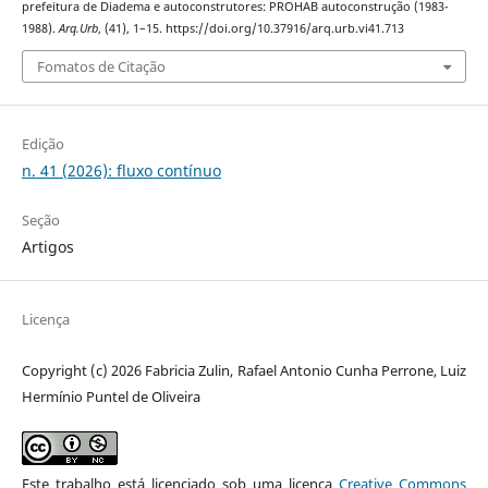
prefeitura de Diadema e autoconstrutores: PROHAB autoconstrução (1983-
1988).
Arq.Urb
, (41), 1–15. https://doi.org/10.37916/arq.urb.vi41.713
Fomatos de Citação
Edição
n. 41 (2026): fluxo contínuo
Seção
Artigos
Licença
Copyright (c) 2026 Fabricia Zulin, Rafael Antonio Cunha Perrone, Luiz
Hermínio Puntel de Oliveira
Este trabalho está licenciado sob uma licença
Creative Commons