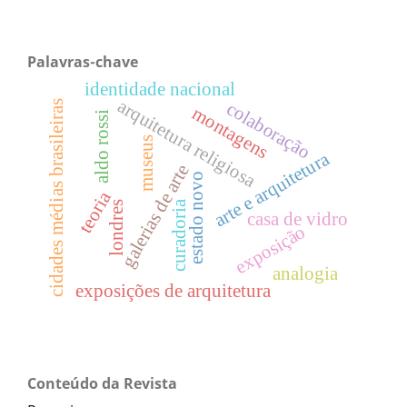
Palavras-chave
identidade nacional
arquitetura religiosa
colaboração
cidades médias brasileiras
montagens
aldo rossi
museus
arte e arquitetura
galerias de arte
estado novo
teoria
curadoria
londres
casa de vidro
exposição
analogia
exposições de arquitetura
Conteúdo da Revista