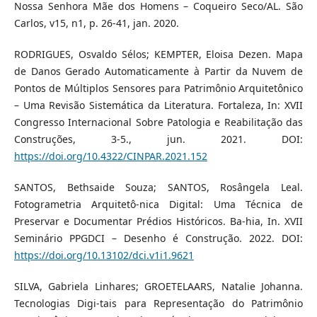
Nossa Senhora Mãe dos Homens – Coqueiro Seco/AL. São
Carlos, v15, n1, p. 26-41, jan. 2020.
RODRIGUES, Osvaldo Sélos; KEMPTER, Eloisa Dezen. Mapa
de Danos Gerado Automaticamente à Partir da Nuvem de
Pontos de Múltiplos Sensores para Patrimônio Arquitetônico
– Uma Revisão Sistemática da Literatura. Fortaleza, In: XVII
Congresso Internacional Sobre Patologia e Reabilitação das
Construções, 3-5., jun. 2021. DOI:
https://doi.org/10.4322/CINPAR.2021.152
SANTOS, Bethsaide Souza; SANTOS, Rosângela Leal.
Fotogrametria Arquitetô-nica Digital: Uma Técnica de
Preservar e Documentar Prédios Históricos. Ba-hia, In. XVII
Seminário PPGDCI – Desenho é Construção. 2022. DOI:
https://doi.org/10.13102/dci.v1i1.9621
SILVA, Gabriela Linhares; GROETELAARS, Natalie Johanna.
Tecnologias Digi-tais para Representação do Patrimônio