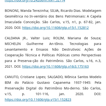
https://doi.org/10.24206/lh.v9i1.52714
BONONI, Wanda Terezinha; SILVA, Ricardo Dias. Modelagem
Geométrica no In-ventário dos Bens Patrimoniais: A Capela
Imaculada Conceição. São Carlos, v.15, n1, p. 67-82, jan.
2020. DOI:
https://doi.org/10.11606/gtp.v15i1.152812
CALDANA JR., Valter Luis; ROLIM, Mariana de Souza;
MICHELIN Guilherme An-tônio. Tecnologias para
Levantamento e Ensaios Não Destrutivos: Ações de
Cooperação Técnica e Políticas Públicas como Perspectivas
para a Preserva-ção do Patrimônio. São Carlos, v.16, n.3,
2021. DOI:
https://doi.org/10.11606/gtp.v16i3.175163
CANUTO, Cristiane Lopes; SALGADO, Mônica Santos Modelo
BIM do Palácio Gustavo Capanema 1937-1945: Pela
Preservação Digital do Patrimônio Mo-derno. São Carlos,
v.15, p. 101-116, jan. 2020. DOI:
https://doi.org/10.11606/gtp.v15i1.152823