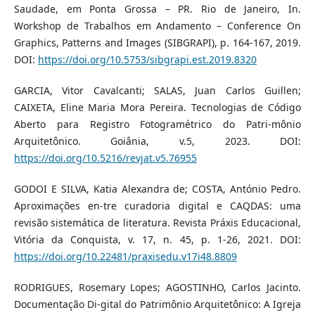
Saudade, em Ponta Grossa – PR. Rio de Janeiro, In.
Workshop de Trabalhos em Andamento – Conference On
Graphics, Patterns and Images (SIBGRAPI), p. 164-167, 2019.
DOI:
https://doi.org/10.5753/sibgrapi.est.2019.8320
GARCIA, Vitor Cavalcanti; SALAS, Juan Carlos Guillen;
CAIXETA, Eline Maria Mora Pereira. Tecnologias de Código
Aberto para Registro Fotogramétrico do Patri-mônio
Arquitetônico. Goiânia, v.5, 2023. DOI:
https://doi.org/10.5216/revjat.v5.76955
GODOI E SILVA, Katia Alexandra de; COSTA, António Pedro.
Aproximações en-tre curadoria digital e CAQDAS: uma
revisão sistemática de literatura. Revista Práxis Educacional,
Vitória da Conquista, v. 17, n. 45, p. 1-26, 2021. DOI:
https://doi.org/10.22481/praxisedu.v17i48.8809
RODRIGUES, Rosemary Lopes; AGOSTINHO, Carlos Jacinto.
Documentação Di-gital do Patrimônio Arquitetônico: A Igreja