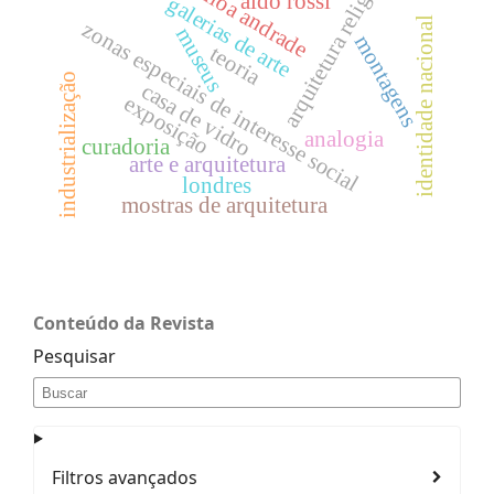
arquitetura religiosa
viloa andrade
aldo rossi
galerias de arte
identidade nacional
zonas especiais de interesse social
museus
montagens
teoria
industrialização
casa de vidro
exposição
analogia
curadoria
arte e arquitetura
londres
mostras de arquitetura
Conteúdo da Revista
Pesquisar
Filtros avançados