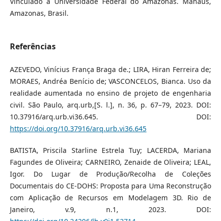
Vinculado à Universidade Federal do Amazonas. Manaus,
Amazonas, Brasil.
Referências
AZEVEDO, Vinícius França Braga de.; LIRA, Hiran Ferreira de;
MORAES, Andréa Benício de; VASCONCELOS, Bianca. Uso da
realidade aumentada no ensino de projeto de engenharia
civil. São Paulo, arq.urb,[S. l.], n. 36, p. 67–79, 2023. DOI:
10.37916/arq.urb.vi36.645. DOI:
https://doi.org/10.37916/arq.urb.vi36.645
BATISTA, Priscila Starline Estrela Tuy; LACERDA, Mariana
Fagundes de Oliveira; CARNEIRO, Zenaide de Oliveira; LEAL,
Igor. Do Lugar de Produção/Recolha de Coleções
Documentais do CE-DOHS: Proposta para Uma Reconstrução
com Aplicação de Recursos em Modelagem 3D. Rio de
Janeiro, v.9, n.1, 2023. DOI: