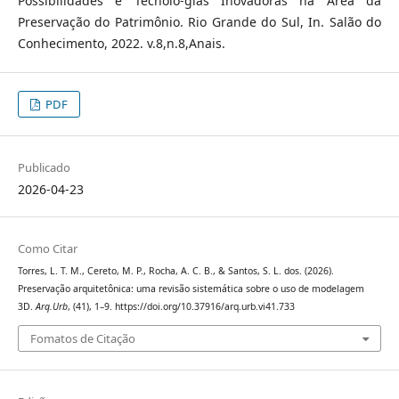
Possibilidades e Tecnolo-gias Inovadoras na Área da
Preservação do Patrimônio. Rio Grande do Sul, In. Salão do
Conhecimento, 2022. v.8,n.8,Anais.
PDF
Publicado
2026-04-23
Como Citar
Torres, L. T. M., Cereto, M. P., Rocha, A. C. B., & Santos, S. L. dos. (2026).
Preservação arquitetônica: uma revisão sistemática sobre o uso de modelagem
3D.
Arq.Urb
, (41), 1–9. https://doi.org/10.37916/arq.urb.vi41.733
Fomatos de Citação