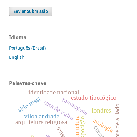
Enviar Submissão
Idioma
Português (Brasil)
English
Palavras-chave
identidade nacional
estudo tipológico
aldo rossi
montagens
casa de vidro
el hombre de al lado
londres
viloa andrade
arte e arquitetura
exposição
analogia
arquitetura religiosa
curadoria
museus