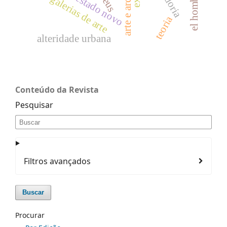
estado novo
galerias de arte
teoria
alteridade urbana
Conteúdo da Revista
Pesquisar
Filtros avançados
Buscar
Procurar