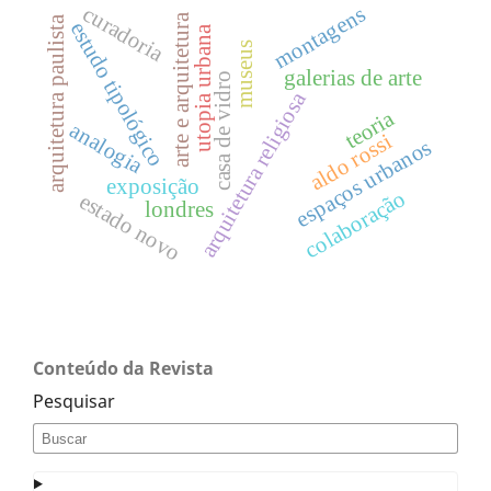
curadoria
montagens
arte e arquitetura
arquitetura paulista
estudo tipológico
utopia urbana
museus
galerias de arte
casa de vidro
arquitetura religiosa
teoria
analogia
aldo rossi
espaços urbanos
exposição
colaboração
estado novo
londres
Conteúdo da Revista
Pesquisar