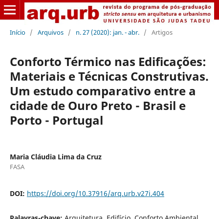
Início
/
Arquivos
/
n. 27 (2020): jan. - abr.
/
Artigos
Conforto Térmico nas Edificações:
Materiais e Técnicas Construtivas.
Um estudo comparativo entre a
cidade de Ouro Preto - Brasil e
Porto - Portugal
Maria Cláudia Lima da Cruz
FASA
DOI:
https://doi.org/10.37916/arq.urb.v27i.404
Palavras-chave:
Arquitetura, Edifício, Conforto Ambiental