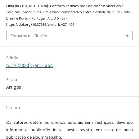
Lima da Cruz, M. C. (2020). Conforto Térmico nas Edificações: Materiais e
Técnicas Construtivas. Um estudo comparativo entre a cidade de Ouro Preto -
Brasil e Porto - Portugal.
Arq.Urb
, (27).
https://doi.org/10.37916/arq.urb.v27i.404
Fomatos de Citação
Edição
n. 27 (2020): jan. - abr.
Seção
Artigos
Licença
Os autores detém os direitos autorais sem restrições, devendo
informar a publicação inicial nesta revista, em caso de nova
publicação de algum trabalho.