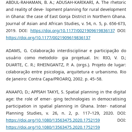
ABDUL-RAHAMAN, B. A.; ADUSAH-KARIKARI, A. The rhetoric
and reality of deve- lopment planning for rural development
in Ghana: the case of East Gonja District in Northern Ghana.
Journal of Asian and African Studies, v. 54, n. 5, p. 656-673,
2019. DOI:
https://doi.org/10.1177/0021909619836137
DOI:
https://doi.org/10.1177/0021909619836137
ADAMS, G. Colaboração interdisciplinar e participação do
usuário como metodolo- gia projetual. In: RIO, V. D.;
DUARTE, C. R.; RHEINGANTZ, P. A. (orgs.). Projeto de lugar:
colaboração entre psicologia, arquitetura e urbanismo. Rio
de Janeiro: Contra Capa/PROARQ, 2002. p. 45–58.
ANAAFO, D.; APPIAH TAKYI, S. Spatial planning in the digital
age: the role of emer- ging technologies in democratising
participation in spatial planning in Ghana. Inter- national
Planning Studies, v. 26, n. 2, p. 117–129, 2020. DOI:
https://doi.org/10.1080/13563475.2020.1752159
DOI:
https://doi.org/10.1080/13563475.2020.1752159