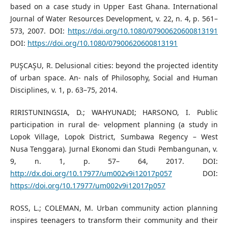
based on a case study in Upper East Ghana. International
Journal of Water Resources Development, v. 22, n. 4, p. 561–
573, 2007. DOI:
https://doi.org/10.1080/07900620600813191
DOI:
https://doi.org/10.1080/07900620600813191
PUŞCAŞU, R. Delusional cities: beyond the projected identity
of urban space. An- nals of Philosophy, Social and Human
Disciplines, v. 1, p. 63–75, 2014.
RIRISTUNINGSIA, D.; WAHYUNADI; HARSONO, I. Public
participation in rural de- velopment planning (a study in
Lopok Village, Lopok District, Sumbawa Regency – West
Nusa Tenggara). Jurnal Ekonomi dan Studi Pembangunan, v.
9, n. 1, p. 57– 64, 2017. DOI:
http://dx.doi.org/10.17977/um002v9i12017p057
DOI:
https://doi.org/10.17977/um002v9i12017p057
ROSS, L.; COLEMAN, M. Urban community action planning
inspires teenagers to transform their community and their