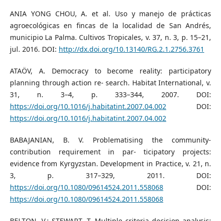
ANIA YONG CHOU, A. et al. Uso y manejo de prácticas
agroecológicas en fincas de la localidad de San Andrés,
municipio La Palma. Cultivos Tropicales, v. 37, n. 3, p. 15–21,
jul. 2016. DOI:
http://dx.doi.org/10.13140/RG.2.1.2756.3761
ATAÖV, A. Democracy to become reality: participatory
planning through action re- search. Habitat International, v.
31, n. 3–4, p. 333–344, 2007. DOI:
https://doi.org/10.1016/j.habitatint.2007.04.002
DOI:
https://doi.org/10.1016/j.habitatint.2007.04.002
BABAJANIAN, B. V. Problematising the community-
contribution requirement in par- ticipatory projects:
evidence from Kyrgyzstan. Development in Practice, v. 21, n.
3, p. 317–329, 2011. DOI:
https://doi.org/10.1080/09614524.2011.558068
DOI:
https://doi.org/10.1080/09614524.2011.558068
BELTON, V.; STEWART, T. Multiple criteria decision analysis: