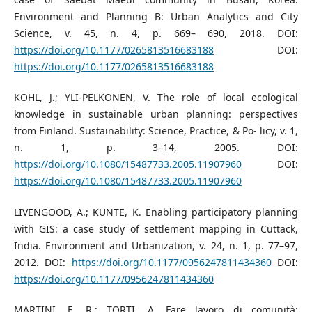
Environment and Planning B: Urban Analytics and City
Science, v. 45, n. 4, p. 669– 690, 2018. DOI:
https://doi.org/10.1177/0265813516683188
DOI:
https://doi.org/10.1177/0265813516683188
KOHL, J.; YLI-PELKONEN, V. The role of local ecological
knowledge in sustainable urban planning: perspectives
from Finland. Sustainability: Science, Practice, & Po- licy, v. 1,
n. 1, p. 3–14, 2005. DOI:
https://doi.org/10.1080/15487733.2005.11907960
DOI:
https://doi.org/10.1080/15487733.2005.11907960
LIVENGOOD, A.; KUNTE, K. Enabling participatory planning
with GIS: a case study of settlement mapping in Cuttack,
India. Environment and Urbanization, v. 24, n. 1, p. 77–97,
2012. DOI:
https://doi.org/10.1177/0956247811434360
DOI:
https://doi.org/10.1177/0956247811434360
MARTINI, E. R.; TORTI, A. Fare lavoro di comunità: