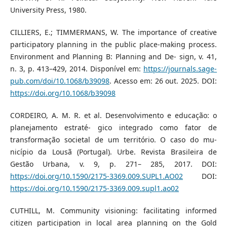
University Press, 1980.
CILLIERS, E.; TIMMERMANS, W. The importance of creative
participatory planning in the public place-making process.
Environment and Planning B: Planning and De- sign, v. 41,
n. 3, p. 413–429, 2014. Disponível em:
https://journals.sage-
pub.com/doi/10.1068/b39098
. Acesso em: 26 out. 2025. DOI:
https://doi.org/10.1068/b39098
CORDEIRO, A. M. R. et al. Desenvolvimento e educação: o
planejamento estraté- gico integrado como fator de
transformação societal de um território. O caso do mu-
nicípio da Lousã (Portugal). Urbe. Revista Brasileira de
Gestão Urbana, v. 9, p. 271– 285, 2017. DOI:
https://doi.org/10.1590/2175-3369.009.SUPL1.AO02
DOI:
https://doi.org/10.1590/2175-3369.009.supl1.ao02
CUTHILL, M. Community visioning: facilitating informed
citizen participation in local area planning on the Gold