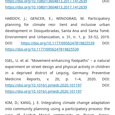
https://doi.org/10.1080/13604813.2017.1412639
DOI:
https://doi.org/10.1080/13604813.2017.1412639
HARDOY, J.; GENCER, E.; WINOGRAD, M. Participatory
planning for climate resi- lient and inclusive urban
development in Dosquebradas, Santa Ana and Santa Tomé.
Environment and Urbanization, v. 31, n. 1, p. 33–52, 2019.
DOI:
https://doi.org/10.1177/0956247819825539
DOI:
https://doi.org/10.1177/0956247819825539
IGEL, U. et al. “Movement-enhancing footpaths” – a natural
experiment on street design and physical activity in children
in a deprived district of Leipzig, Germany. Preventive
Medicine Reports, v. 20, p. 1–4, 2020. DOI:
https://doi.org/10.1016/j.pmedr.2020.101197
DOI:
https://doi.org/10.1016/j.pmedr.2020.101197
KIM, D.; KANG, J. E. Integrating climate change adaptation
into community planning using a participatory process: the
case of Saebat Maeul community in Busan, Korea.