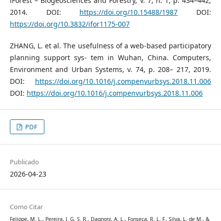
iForest – Biogeosciences and Forestry, v. 7, n. 1, p. 434–442,
2014. DOI:
https://doi.org/10.15488/1987
DOI:
https://doi.org/10.3832/ifor1175-007
ZHANG, L. et al. The usefulness of a web-based participatory
planning support sys- tem in Wuhan, China. Computers,
Environment and Urban Systems, v. 74, p. 208– 217, 2019.
DOI:
https://doi.org/10.1016/j.compenvurbsys.2018.11.006
DOI:
https://doi.org/10.1016/j.compenvurbsys.2018.11.006
PDF
Publicado
2026-04-23
Como Citar
Felippe, M. L., Pereira, J. G. S. R., Dagnoni, A. L., Fonseca, R. L. F., Silva, L. de M., &