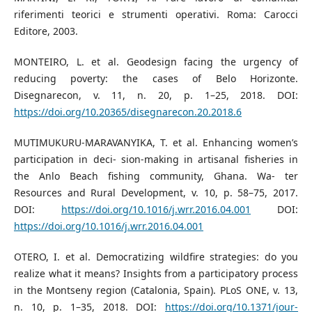
riferimenti teorici e strumenti operativi. Roma: Carocci
Editore, 2003.
MONTEIRO, L. et al. Geodesign facing the urgency of
reducing poverty: the cases of Belo Horizonte.
Disegnarecon, v. 11, n. 20, p. 1–25, 2018. DOI:
https://doi.org/10.20365/disegnarecon.20.2018.6
MUTIMUKURU-MARAVANYIKA, T. et al. Enhancing women’s
participation in deci- sion-making in artisanal fisheries in
the Anlo Beach fishing community, Ghana. Wa- ter
Resources and Rural Development, v. 10, p. 58–75, 2017.
DOI:
https://doi.org/10.1016/j.wrr.2016.04.001
DOI:
https://doi.org/10.1016/j.wrr.2016.04.001
OTERO, I. et al. Democratizing wildfire strategies: do you
realize what it means? Insights from a participatory process
in the Montseny region (Catalonia, Spain). PLoS ONE, v. 13,
n. 10, p. 1–35, 2018. DOI:
https://doi.org/10.1371/jour-