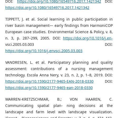
DOI:
https://doi.org/10.1080/16549716.2017.1421342
DOI:
https://doi.org/10.1080/16549716.2017.1421342
TIPPETT, J. et al. Social learning in public participation in
river basin management— early findings from HarmoniCOP
European case studies. Environmental Science & Policy, v. 8,
n. 3, p. 287–299, 2005. DOI:
https://doi.org/10.1016/j.en-
vsci.2005.03.003 DOI:
https://doi.org/10.1016/j.envsci.2005.03.003
VANDRESEN, L. et al. Participatory planning and quality
assessment: contributions of a nursing management
technology. Escola Anna Nery, v. 23, n. 2, p. 1–8, 2019. DOI:
https://doi.org/10.1590/2177-9465-EAN-2018-0330
DOI:
https://doi.org/10.1590/2177-9465-ean-2018-0330
WARREN-KRETZSCHMAR, B.; VON HAAREN, C.
Communicating spatial plan- ning decisions at the
landscape and farm level with landscape visualization.