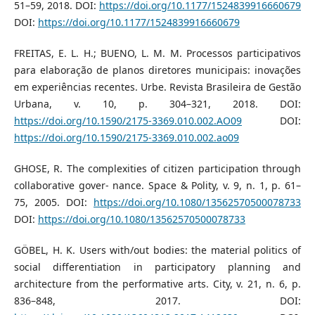
51–59, 2018. DOI:
https://doi.org/10.1177/1524839916660679
DOI:
https://doi.org/10.1177/1524839916660679
FREITAS, E. L. H.; BUENO, L. M. M. Processos participativos
para elaboração de planos diretores municipais: inovações
em experiências recentes. Urbe. Revista Brasileira de Gestão
Urbana, v. 10, p. 304–321, 2018. DOI:
https://doi.org/10.1590/2175-3369.010.002.AO09
DOI:
https://doi.org/10.1590/2175-3369.010.002.ao09
GHOSE, R. The complexities of citizen participation through
collaborative gover- nance. Space & Polity, v. 9, n. 1, p. 61–
75, 2005. DOI:
https://doi.org/10.1080/13562570500078733
DOI:
https://doi.org/10.1080/13562570500078733
GÖBEL, H. K. Users with/out bodies: the material politics of
social differentiation in participatory planning and
architecture from the performative arts. City, v. 21, n. 6, p.
836–848, 2017. DOI: