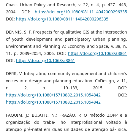
Coast. Urban Policy and Research, v. 22, n. 4, p. 427– 445,
2004. DOI:
https://doi.org/10.1080/0811114042000296335
DOI:
https://doi.org/10.1080/0811114042000296335
DENNIS, S. F. Prospects for qualitative GIS at the intersection
of youth development and participatory urban planning.
Environment and Planning A: Economy and Space, v. 38, n.
11, p. 2039–2054, 2006. DOI:
https://doi.org/10.1068/a3861
DOI:
https://doi.org/10.1068/a3861
DERR, V. Integrating community engagement and children’s
voices into design and planning education. CoDesign, v. 11,
n. 2, p. 119–133, 2015. DOI:
https://doi.org/10.1080/15710882.2015.1054842
DOI:
https://doi.org/10.1080/15710882.2015.1054842
FAQUIM, J.; BUIATTI, N.; FRAZÃO, P. O método ZOPP e a
organização do traba- lho interprofissional voltado à
atenção pré-natal em duas unidades de atenção bá- sica.