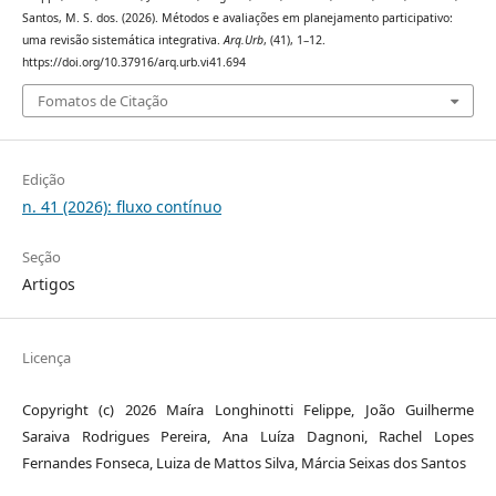
Santos, M. S. dos. (2026). Métodos e avaliações em planejamento participativo:
uma revisão sistemática integrativa.
Arq.Urb
, (41), 1–12.
https://doi.org/10.37916/arq.urb.vi41.694
Fomatos de Citação
Edição
n. 41 (2026): fluxo contínuo
Seção
Artigos
Licença
Copyright (c) 2026 Maíra Longhinotti Felippe, João Guilherme
Saraiva Rodrigues Pereira, Ana Luíza Dagnoni, Rachel Lopes
Fernandes Fonseca, Luiza de Mattos Silva, Márcia Seixas dos Santos