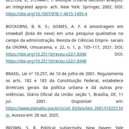
an integrated appro- ach. New York: Springer, 2002. DOI:
https://doi.org/10.1007/978-1-4615-1495-4
BOCKORNI, B. R. S.; GOMES, A. F. A amostragem em
snowball (bola de neve) em uma pesquisa qualitativa no
campo da administração. Revista de Ciências Empre- sariais
da UNIPAR, Umuarama, v. 22, n. 1, p. 105–117, 2021. DOI:
https://doi.org/10.25110/receu.v22i1.8346
DOI:
https://doi.org/10.25110/receu.v22i1.8346
BRASIL. Lei nº 10.257, de 10 de julho de 2001. Regulamenta
os arts. 182 e 183 da Constituição Federal, estabelece
diretrizes gerais da política urbana e dá outras pro-
vidências. Diário Oficial da União: seção 1, Brasília, DF, 11
jul. 2001. Disponível em:
https://www.planalto.gov.br/ccivil_03/leis/leis_2001/l10257.ht
m
. Acesso em: 26 out. 2025.
BROWN, S. R. Political subjectivity. New Haven: Yale