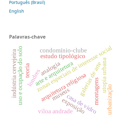
Português (Brasil)
English
Palavras-chave
zonas especiais de interesse social
uso e ocupação do solo
condomínio-clube
indústria cervejeira
estudo tipológico
utopia urbana
arte e arquitetura
analogia
galerias de arte
teoria
londres
arquitetura religiosa
montagens
urbanização
museus
casa de vidro
exposição
viloa andrade