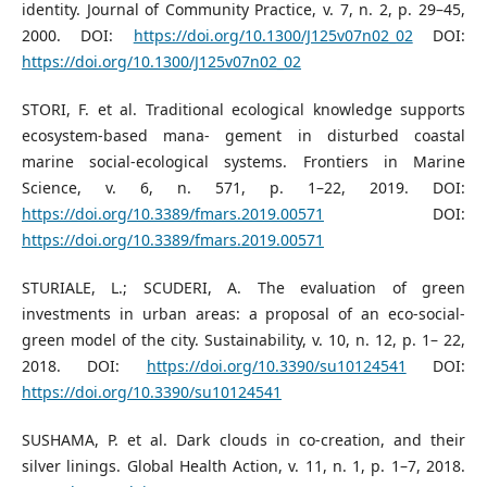
identity. Journal of Community Practice, v. 7, n. 2, p. 29–45,
2000. DOI:
https://doi.org/10.1300/J125v07n02_02
DOI:
https://doi.org/10.1300/J125v07n02_02
STORI, F. et al. Traditional ecological knowledge supports
ecosystem-based mana- gement in disturbed coastal
marine social-ecological systems. Frontiers in Marine
Science, v. 6, n. 571, p. 1–22, 2019. DOI:
https://doi.org/10.3389/fmars.2019.00571
DOI:
https://doi.org/10.3389/fmars.2019.00571
STURIALE, L.; SCUDERI, A. The evaluation of green
investments in urban areas: a proposal of an eco-social-
green model of the city. Sustainability, v. 10, n. 12, p. 1– 22,
2018. DOI:
https://doi.org/10.3390/su10124541
DOI:
https://doi.org/10.3390/su10124541
SUSHAMA, P. et al. Dark clouds in co-creation, and their
silver linings. Global Health Action, v. 11, n. 1, p. 1–7, 2018.