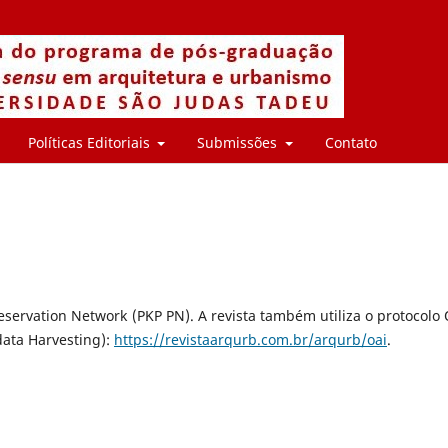
Políticas Editoriais
Submissões
Contato
servation Network (PKP PN). A revista também utiliza o protocolo 
data Harvesting):
https://revistaarqurb.com.br/arqurb/oai
.