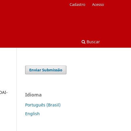
Cadastro
Acesso
Buscar
Enviar Submissão
OAI-
Idioma
Português (Brasil)
English