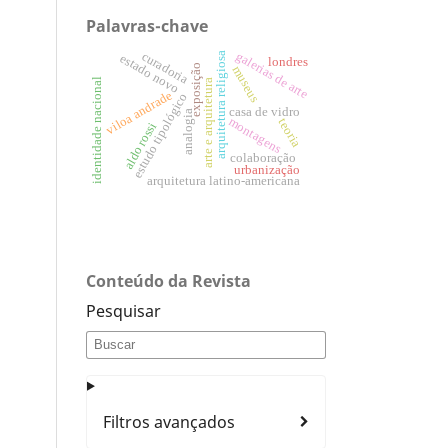
Palavras-chave
galerias de arte
curadoria
arquitetura religiosa
estado novo
londres
exposição
museus
identidade nacional
arte e arquitetura
viloa andrade
estudo tipológico
casa de vidro
analogia
montagens
teoria
aldo rossi
colaboração
urbanização
arquitetura latino-americana
Conteúdo da Revista
Pesquisar
Filtros avançados