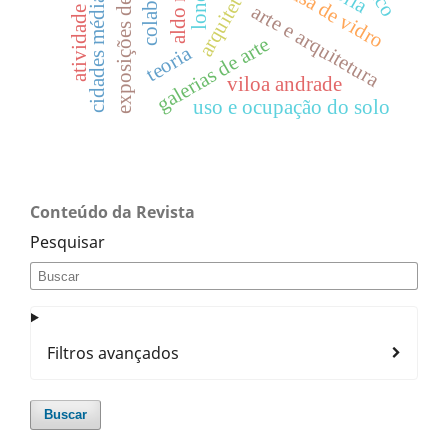
cidades médias brasileiras
exposições de arquitetura
atividade projetual
aldo rossi
casa de vidro
arte e arquitetura
galerias de arte
teoria
viloa andrade
uso e ocupação do solo
Conteúdo da Revista
Pesquisar
Filtros avançados
Buscar