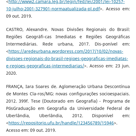
<
http://www2.camara.leg.br/legin/fed/lei/2001/lei-10257-
10-julho-2001-327901-normaatualizada-pl.pdf
>. Acesso em:
09 out. 2019.
CASTRO, Alexandre. Novas Divisões Regionais do Brasil:
Regiões Geográfi-cas Imediatas e Regiões Geográficas
Intermediárias. Rede urbana, 2017. Dis-ponível em:
<
https://aredeurbana.wordpress.com/2017/10/02/novas-
divisoes-regionais-do-brasil-regioes-geograficas-imediatas-
e-regioes-geograficas-intermediarias/
>. Acesso em: 23 jun.
2020.
FRANÇA, Iara Soares de. Aglomeração Urbana Descontínua
de Montes Cla-ros/MG: novas configurações socioespaciais.
2012. 399f. Tese (Doutorado em Geografia) - Programa de
PósGraduação em Geografia da Universidade Federal de
Uberlândia, Uberlândia, 2012. Disponível em:
<
https://repositorio.ufu.br/handle/123456789/15946
>.
Acesso em: 09 out. 2019.