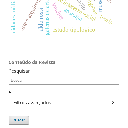
cidades médias brasileiras
arte e arquitetura
museus
galerias de arte
londres
analogia
aldo rossi
teoria
estudo tipológico
Conteúdo da Revista
Pesquisar
Filtros avançados
Buscar