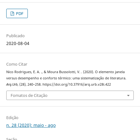
PDF
Publicado
2020-08-04
Como Citar
Nico Rodrigues, E. A. ., & Moura Bussolotti, V. . (2020). O elemento janela
versus desempenho e conforto térmico: uma sistematização de literatura.
Arq.Urb
, (28), 240–258. https://doi.org/10.37916/arq.urb.v28i.422
Fomatos de Citação
Edição
n. 28 (2020): maio - ago
Seção