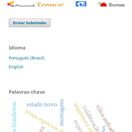
0
0
0
Enviar Submissão
Idioma
Português (Brasil)
English
Palavras-chave
montagens
estado novo
arquitetura religiosa
viloa andrade
colaboração
zonas especiais de interesse social
exposição