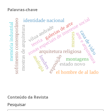
Palavras-chave
zonas especiais de interesse social
identidade nacional
sofrimento contemporâneo
galerias de arte
memória industrial
viloa andrade
mostras de arquitetura
casa de vidro
arte e arquitetura
museus
teoria
arquitetura religiosa
exposição
londres
analogia
montagens
estado novo
el hombre de al lado
Conteúdo da Revista
Pesquisar