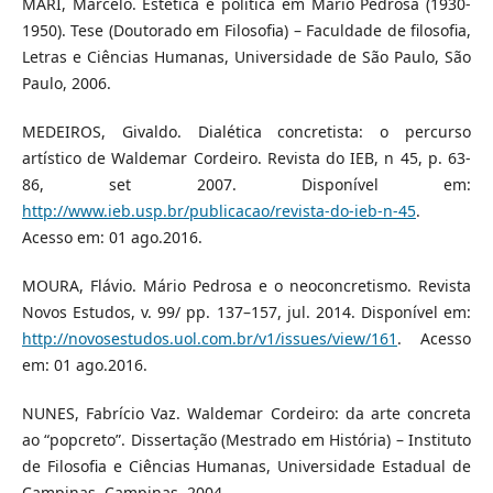
MARI, Marcelo. Estética e política em Mário Pedrosa (1930-
1950). Tese (Doutorado em Filosofia) – Faculdade de filosofia,
Letras e Ciências Humanas, Universidade de São Paulo, São
Paulo, 2006.
MEDEIROS, Givaldo. Dialética concretista: o percurso
artístico de Waldemar Cordeiro. Revista do IEB, n 45, p. 63-
86, set 2007. Disponível em:
http://www.ieb.usp.br/publicacao/revista-do-ieb-n-45
.
Acesso em: 01 ago.2016.
MOURA, Flávio. Mário Pedrosa e o neoconcretismo. Revista
Novos Estudos, v. 99/ pp. 137–157, jul. 2014. Disponível em:
http://novosestudos.uol.com.br/v1/issues/view/161
. Acesso
em: 01 ago.2016.
NUNES, Fabrício Vaz. Waldemar Cordeiro: da arte concreta
ao “popcreto”. Dissertação (Mestrado em História) – Instituto
de Filosofia e Ciências Humanas, Universidade Estadual de
Campinas, Campinas, 2004.