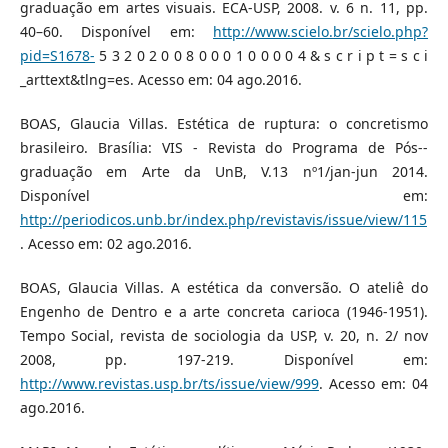
graduação em artes visuais. ECA-USP, 2008. v. 6 n. 11, pp.
40–60. Disponível em:
http://www.scielo.br/scielo.php?
pid=S1678-
5 3 2 0 2 0 0 8 0 0 0 1 0 0 0 0 4 & s c r i p t = s c i
_arttext&tlng=es. Acesso em: 04 ago.2016.
BOAS, Glaucia Villas. Estética de ruptura: o concretismo
brasileiro. Brasília: VIS - Revista do Programa de Pós--
graduação em Arte da UnB, V.13 nº1/jan-jun 2014.
Disponível em:
http://periodicos.unb.br/index.php/revistavis/issue/view/115
. Acesso em: 02 ago.2016.
BOAS, Glaucia Villas. A estética da conversão. O ateliê do
Engenho de Dentro e a arte concreta carioca (1946-1951).
Tempo Social, revista de sociologia da USP, v. 20, n. 2/ nov
2008, pp. 197-219. Disponível em:
http://www.revistas.usp.br/ts/issue/view/999
. Acesso em: 04
ago.2016.