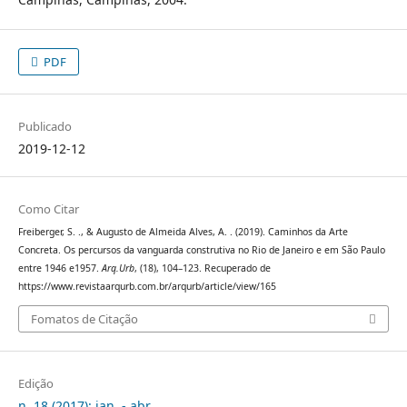
PDF
Publicado
2019-12-12
Como Citar
Freiberger, S. ., & Augusto de Almeida Alves, A. . (2019). Caminhos da Arte
Concreta. Os percursos da vanguarda construtiva no Rio de Janeiro e em São Paulo
entre 1946 e1957.
Arq.Urb
, (18), 104–123. Recuperado de
https://www.revistaarqurb.com.br/arqurb/article/view/165
Fomatos de Citação
Edição
n. 18 (2017): jan. - abr.