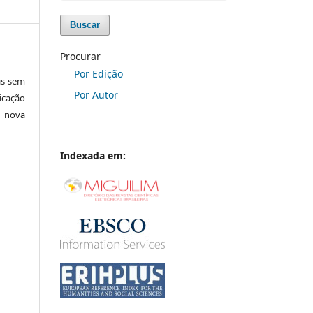
Buscar
Procurar
Por Edição
is sem
Por Autor
icação
e nova
Indexada em: