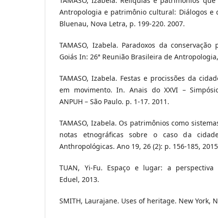
TAMASO, Izabela. Relíquias e patrimônios que 
Antropologia e patrimônio cultural: Diálogos e
Bluenau, Nova Letra, p. 199-220. 2007.
TAMASO, Izabela. Paradoxos da conservação p
Goiás In: 26ª Reunião Brasileira de Antropologia
TAMASO, Izabela. Festas e procissões da cidad
em movimento. In. Anais do XXVI – Simpósio
ANPUH – São Paulo. p. 1-17. 2011.
TAMASO, Izabela. Os patrimônios como sistemas 
notas etnográficas sobre o caso da cidade
Anthropológicas. Ano 19, 26 (2): p. 156-185, 2015
TUAN, Yi-Fu. Espaço e lugar: a perspectiva 
Eduel, 2013.
SMITH, Laurajane. Uses of heritage. New York, 