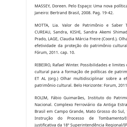
MASSEY, Doreen. Pelo Espaço: Uma nova política
Janeiro: Bertrand Brasil, 2008. Pag. 19-42.
MOTTA, Lia. Valor de Patrimônio e Saber Téc
CUREAU, Sandra, KISHI, Sandra Akemi Shimada
Prado, LAGE, Claudia Márcia Freire (Coord.). Olh
efetividade da proteção do patrimônio cultural
Fórum, 2011. cap. 10.
RIBEIRO, Rafael Winter. Possibilidades e limite
cultural para a formação de políticas de patrim
ET AL (org.) Olhar multidisciplinar sobre a e
patrimônio cultural. Belo Horizonte: Forum, 2011
ROLIM, Fábio Guimarães, Instituto do Patrimôn
Nacional. Complexo Ferroviário da Antiga Estr
Brasil em Campo Grande, Mato Grosso do Sul,
Instrução do Processo de Tombamento/I
justificativa da 18º Superintendência Regional/