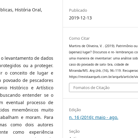
blicas, História Oral,
Publicado
2019-12-13
Como Citar
Martins de Oliveira, V. . (2019). Patrimônio ou
(apenas) lugar? Discursos e re- lembranças c
a o levantamento de dados
uma maneira de inventariar: uma análise sob
caso do povoado de salo- bra, cidade de
protegidos ou a proteger.
Miranda/MS.
Arq.Urb
, (16), 96–119. Recupera
ir o conceito de lugar e
https://revistaarqurb.com.br/arqurb/article/v
m povoado de pescadores
io Histórico e Artístico
Fomatos de Citação
 buscando entender se o
m eventual processo de
Edição
ntidos mnemônicos muito
n. 16 (2016): maio - ago.
 trabalham e moram. Para
ormas como dois autores
Seção
nte como experiência