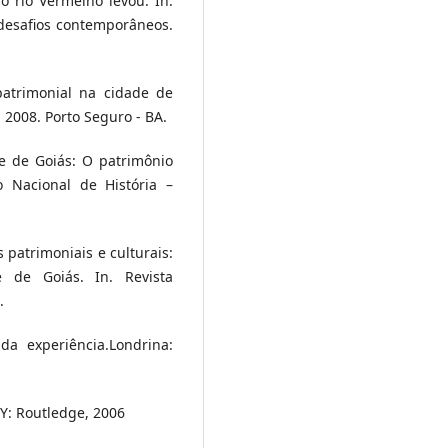
o rio Vermelho levou. In.
 desafios contemporâneos.
atrimonial na cidade de
, 2008. Porto Seguro - BA.
e de Goiás: O patrimônio
 Nacional de História –
patrimoniais e culturais:
 de Goiás. In. Revista
.
da experiência.Londrina:
NY: Routledge, 2006