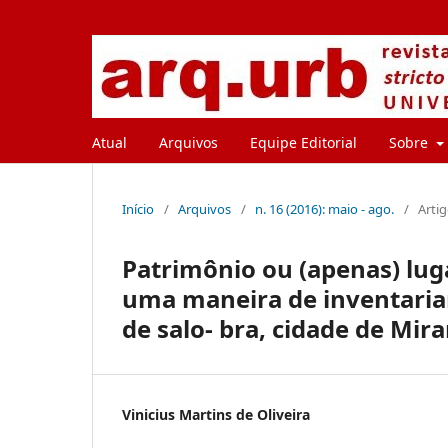
Atual
Arquivos
Equipe Editorial
Sobre
Início
/
Arquivos
/
n. 16 (2016): maio - ago.
/
Arti
Patrimônio ou (apenas) lug
uma maneira de inventaria
de salo- bra, cidade de Mi
Vinicius Martins de Oliveira