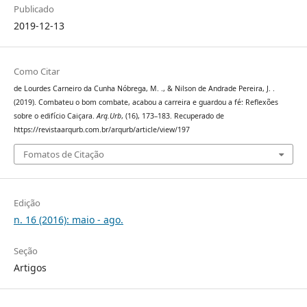
Publicado
2019-12-13
Como Citar
de Lourdes Carneiro da Cunha Nóbrega, M. ., & Nilson de Andrade Pereira, J. .
(2019). Combateu o bom combate, acabou a carreira e guardou a fé: Reflexões
sobre o edifício Caiçara.
Arq.Urb
, (16), 173–183. Recuperado de
https://revistaarqurb.com.br/arqurb/article/view/197
Fomatos de Citação
Edição
n. 16 (2016): maio - ago.
Seção
Artigos