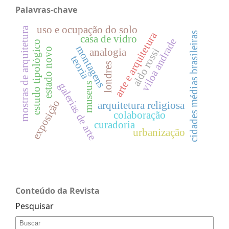
Palavras-chave
uso e ocupação do solo
mostras de arquitetura
arte e arquitetura
cidades médias brasileiras
casa de vidro
viloa andrade
estudo tipológico
montagens
estado novo
aldo rossi
analogia
teoria
londres
museus
galerias de arte
exposição
arquitetura religiosa
colaboração
curadoria
urbanização
Conteúdo da Revista
Pesquisar