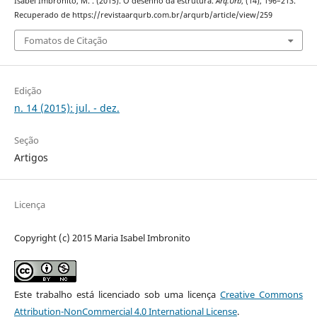
Isabel Imbronito, M. . (2015). O desenho da estrutura.
Arq.Urb
, (14), 196–213.
Recuperado de https://revistaarqurb.com.br/arqurb/article/view/259
Fomatos de Citação
Edição
n. 14 (2015): jul. - dez.
Seção
Artigos
Licença
Copyright (c) 2015 Maria Isabel Imbronito
Este trabalho está licenciado sob uma licença
Creative Commons
Attribution-NonCommercial 4.0 International License
.