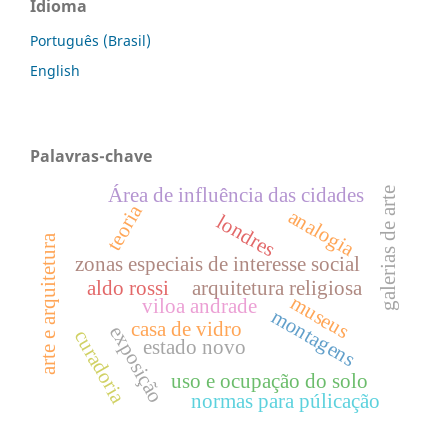
Idioma
Português (Brasil)
English
Palavras-chave
Área de influência das cidades
galerias de arte
teoria
analogia
londres
arte e arquitetura
zonas especiais de interesse social
aldo rossi
arquitetura religiosa
museus
viloa andrade
montagens
casa de vidro
exposição
curadoria
estado novo
uso e ocupação do solo
normas para púlicação