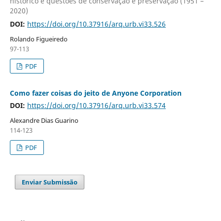
histórico e questões de conservação e preservação (1951 –
2020)
DOI:
https://doi.org/10.37916/arq.urb.vi33.526
Rolando Figueiredo
97-113
PDF
Como fazer coisas do jeito de Anyone Corporation
DOI:
https://doi.org/10.37916/arq.urb.vi33.574
Alexandre Dias Guarino
114-123
PDF
Enviar Submissão